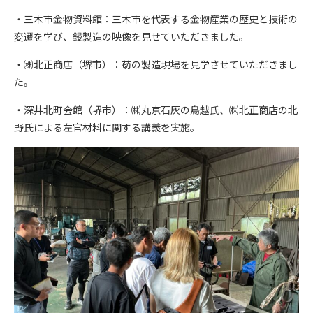
・三木市金物資料館：三木市を代表する金物産業の歴史と技術の
変遷を学び、鏝製造の映像を見せていただきました。
・㈱北正商店（堺市）：苆の製造現場を見学させていただきまし
た。
・深井北町会館（堺市）：㈱丸京石灰の鳥越氏、㈱北正商店の北
野氏による左官材料に関する講義を実施。