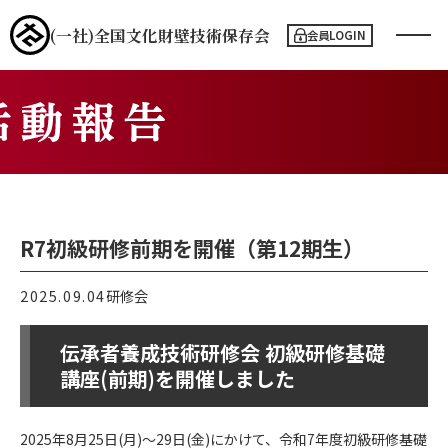
(一社)全国文化財
壁技術保存会
会員LOGIN
メ
ニ
ュ
ー
ボ
タ
ン
R7初級研修前期を開催（第12期生）
2025.09.04
研修会
伝承者養成技術研修会 初級研修基礎
講座(前期)を開催しました
2025年8月25日(月)～29日(金)にかけて、令和7年度初級研修基礎