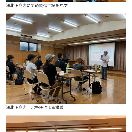
㈱北正商店にて苆製造工場を見学
㈱北正商店 北野氏による講義